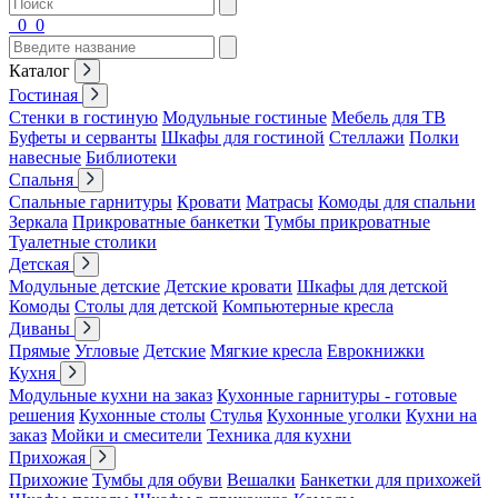
0
0
Каталог
Гостиная
Стенки в гостиную
Модульные гостиные
Мебель для ТВ
Буфеты и серванты
Шкафы для гостиной
Стеллажи
Полки
навесные
Библиотеки
Спальня
Спальные гарнитуры
Кровати
Матрасы
Комоды для спальни
Зеркала
Прикроватные банкетки
Тумбы прикроватные
Туалетные столики
Детская
Модульные детские
Детские кровати
Шкафы для детской
Комоды
Столы для детской
Компьютерные кресла
Диваны
Прямые
Угловые
Детские
Мягкие кресла
Еврокнижки
Кухня
Модульные кухни на заказ
Кухонные гарнитуры - готовые
решения
Кухонные столы
Стулья
Кухонные уголки
Кухни на
заказ
Мойки и смесители
Техника для кухни
Прихожая
Прихожие
Тумбы для обуви
Вешалки
Банкетки для прихожей