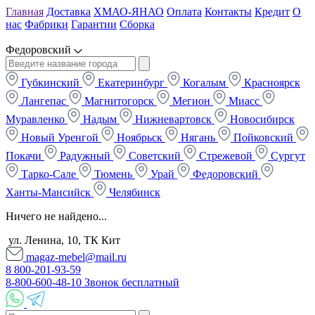
Главная
Доставка
ХМАО-ЯНАО
Оплата
Контакты
Кредит
О
нас
Фабрики
Гарантии
Сборка
Федоровский
Губкинский
Екатеринбург
Когалым
Красноярск
Лангепас
Магнитогорск
Мегион
Миасс
Муравленко
Надым
Нижневартовск
Новосибирск
Новый Уренгой
Ноябрьск
Нягань
Пойковский
Покачи
Радужный
Советский
Стрежевой
Сургут
Тарко-Сале
Тюмень
Урай
Федоровский
Ханты-Мансийск
Челябинск
Ничего не найдено...
ул. Ленина, 10, ТК Кит
magaz-mebel@mail.ru
8 800-201-93-59
8-800-600-48-10 Звонок бесплатный