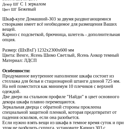
С 1 зеркалом
Декор ШГ
Бежевый
Цвет ШГ
Шкаф-купе Домашний-303 за двумя раздвигающимися
створками имеет всё необходимое для размещения Ваших
вещей.
Карниз с подсветкой, брючница, шлегель - дополнительная
опция.
Размер: (ШхВхГ) 1232х2300х600 мм
Цвета: Венге, Ясень Шимо Светлый, Ясень Анкор темный
Материал: ЛДСП
Особенности:
Продуманное внутреннее наполнение шкафа состоит из
стеллажа для белья и стационарной штанги длиной 725 мм.
На ней поместится как минимум 10 плечиков с верхней
одеждой.
Две двери на стальном профиле "Найди" в цвет основного
декора шкафа плавно перемещаются.
Зеркальная дверца с обратной стороны проклеена
специальной защитной пленкой, которая предотвратит от
падения осколков, если она разобьется.
Если нужно взять вещи из шкафа в темное время суток и при
этом не разбудить супруга, установите Карниз 303 с