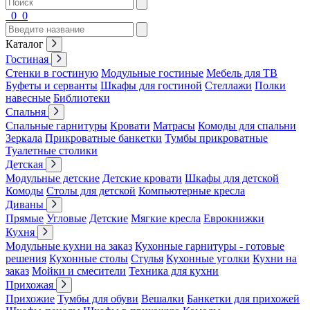
0
0
Каталог
Гостиная
Стенки в гостиную
Модульные гостиные
Мебель для ТВ
Буфеты и серванты
Шкафы для гостиной
Стеллажи
Полки
навесные
Библиотеки
Спальня
Спальные гарнитуры
Кровати
Матрасы
Комоды для спальни
Зеркала
Прикроватные банкетки
Тумбы прикроватные
Туалетные столики
Детская
Модульные детские
Детские кровати
Шкафы для детской
Комоды
Столы для детской
Компьютерные кресла
Диваны
Прямые
Угловые
Детские
Мягкие кресла
Еврокнижки
Кухня
Модульные кухни на заказ
Кухонные гарнитуры - готовые
решения
Кухонные столы
Стулья
Кухонные уголки
Кухни на
заказ
Мойки и смесители
Техника для кухни
Прихожая
Прихожие
Тумбы для обуви
Вешалки
Банкетки для прихожей