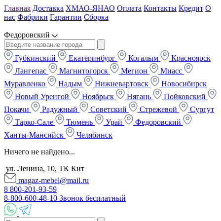
Главная
Доставка
ХМАО-ЯНАО
Оплата
Контакты
Кредит
О
нас
Фабрики
Гарантии
Сборка
Федоровский
Губкинский
Екатеринбург
Когалым
Красноярск
Лангепас
Магнитогорск
Мегион
Миасс
Муравленко
Надым
Нижневартовск
Новосибирск
Новый Уренгой
Ноябрьск
Нягань
Пойковский
Покачи
Радужный
Советский
Стрежевой
Сургут
Тарко-Сале
Тюмень
Урай
Федоровский
Ханты-Мансийск
Челябинск
Ничего не найдено...
ул. Ленина, 10, ТК Кит
magaz-mebel@mail.ru
8 800-201-93-59
8-800-600-48-10 Звонок бесплатный