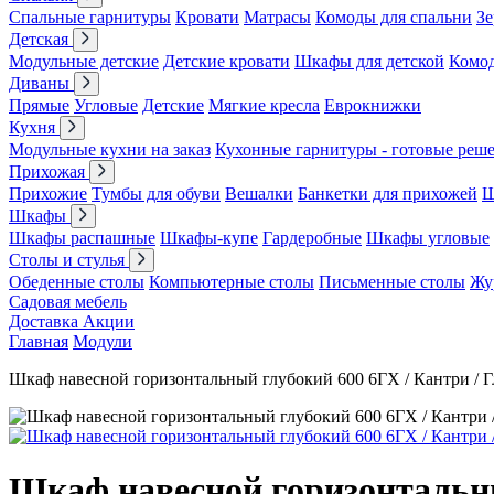
Спальные гарнитуры
Кровати
Матрасы
Комоды для спальни
Зе
Детская
Модульные детские
Детские кровати
Шкафы для детской
Комо
Диваны
Прямые
Угловые
Детские
Мягкие кресла
Еврокнижки
Кухня
Модульные кухни на заказ
Кухонные гарнитуры - готовые реш
Прихожая
Прихожие
Тумбы для обуви
Вешалки
Банкетки для прихожей
Ш
Шкафы
Шкафы распашные
Шкафы-купе
Гардеробные
Шкафы угловые
Столы и стулья
Обеденные столы
Компьютерные столы
Письменные столы
Жу
Садовая мебель
Доставка
Акции
Главная
Модули
Шкаф навесной горизонтальный глубокий 600 6ГХ / Кантри / 
Шкаф навесной горизонтальны