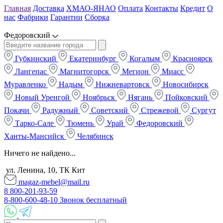
Главная
Доставка
ХМАО-ЯНАО
Оплата
Контакты
Кредит
О
нас
Фабрики
Гарантии
Сборка
Федоровский
Губкинский
Екатеринбург
Когалым
Красноярск
Лангепас
Магнитогорск
Мегион
Миасс
Муравленко
Надым
Нижневартовск
Новосибирск
Новый Уренгой
Ноябрьск
Нягань
Пойковский
Покачи
Радужный
Советский
Стрежевой
Сургут
Тарко-Сале
Тюмень
Урай
Федоровский
Ханты-Мансийск
Челябинск
Ничего не найдено...
ул. Ленина, 10, ТК Кит
magaz-mebel@mail.ru
8 800-201-93-59
8-800-600-48-10 Звонок бесплатный