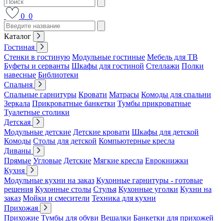
0
0
Каталог
Гостиная
Стенки в гостиную
Модульные гостиные
Мебель для ТВ
Буфеты и серванты
Шкафы для гостиной
Стеллажи
Полки
навесные
Библиотеки
Спальня
Спальные гарнитуры
Кровати
Матрасы
Комоды для спальни
Зеркала
Прикроватные банкетки
Тумбы прикроватные
Туалетные столики
Детская
Модульные детские
Детские кровати
Шкафы для детской
Комоды
Столы для детской
Компьютерные кресла
Диваны
Прямые
Угловые
Детские
Мягкие кресла
Еврокнижки
Кухня
Модульные кухни на заказ
Кухонные гарнитуры - готовые
решения
Кухонные столы
Стулья
Кухонные уголки
Кухни на
заказ
Мойки и смесители
Техника для кухни
Прихожая
Прихожие
Тумбы для обуви
Вешалки
Банкетки для прихожей