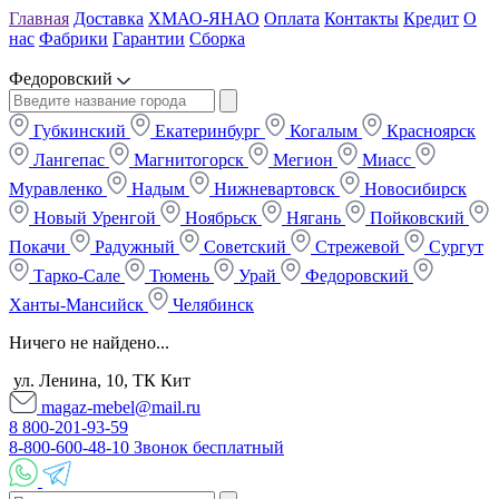
Главная
Доставка
ХМАО-ЯНАО
Оплата
Контакты
Кредит
О
нас
Фабрики
Гарантии
Сборка
Федоровский
Губкинский
Екатеринбург
Когалым
Красноярск
Лангепас
Магнитогорск
Мегион
Миасс
Муравленко
Надым
Нижневартовск
Новосибирск
Новый Уренгой
Ноябрьск
Нягань
Пойковский
Покачи
Радужный
Советский
Стрежевой
Сургут
Тарко-Сале
Тюмень
Урай
Федоровский
Ханты-Мансийск
Челябинск
Ничего не найдено...
ул. Ленина, 10, ТК Кит
magaz-mebel@mail.ru
8 800-201-93-59
8-800-600-48-10 Звонок бесплатный