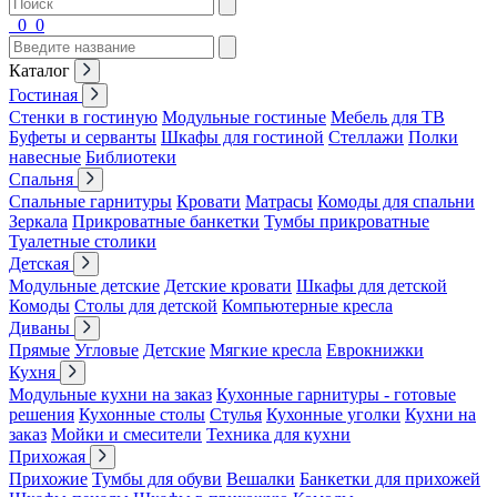
0
0
Каталог
Гостиная
Стенки в гостиную
Модульные гостиные
Мебель для ТВ
Буфеты и серванты
Шкафы для гостиной
Стеллажи
Полки
навесные
Библиотеки
Спальня
Спальные гарнитуры
Кровати
Матрасы
Комоды для спальни
Зеркала
Прикроватные банкетки
Тумбы прикроватные
Туалетные столики
Детская
Модульные детские
Детские кровати
Шкафы для детской
Комоды
Столы для детской
Компьютерные кресла
Диваны
Прямые
Угловые
Детские
Мягкие кресла
Еврокнижки
Кухня
Модульные кухни на заказ
Кухонные гарнитуры - готовые
решения
Кухонные столы
Стулья
Кухонные уголки
Кухни на
заказ
Мойки и смесители
Техника для кухни
Прихожая
Прихожие
Тумбы для обуви
Вешалки
Банкетки для прихожей