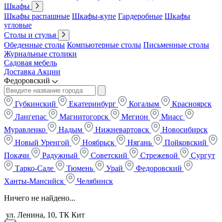
Шкафы
Шкафы распашные
Шкафы-купе
Гардеробные
Шкафы
угловые
Столы и стулья
Обеденные столы
Компьютерные столы
Письменные столы
Журнальные столики
Садовая мебель
Доставка
Акции
Федоровский
Губкинский
Екатеринбург
Когалым
Красноярск
Лангепас
Магнитогорск
Мегион
Миасс
Муравленко
Надым
Нижневартовск
Новосибирск
Новый Уренгой
Ноябрьск
Нягань
Пойковский
Покачи
Радужный
Советский
Стрежевой
Сургут
Тарко-Сале
Тюмень
Урай
Федоровский
Ханты-Мансийск
Челябинск
Ничего не найдено...
ул. Ленина, 10, ТК Кит