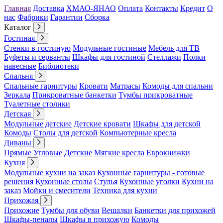
Главная
Доставка
ХМАО-ЯНАО
Оплата
Контакты
Кредит
О
нас
Фабрики
Гарантии
Сборка
Каталог
Гостиная
Стенки в гостиную
Модульные гостиные
Мебель для ТВ
Буфеты и серванты
Шкафы для гостиной
Стеллажи
Полки
навесные
Библиотеки
Спальня
Спальные гарнитуры
Кровати
Матрасы
Комоды для спальни
Зеркала
Прикроватные банкетки
Тумбы прикроватные
Туалетные столики
Детская
Модульные детские
Детские кровати
Шкафы для детской
Комоды
Столы для детской
Компьютерные кресла
Диваны
Прямые
Угловые
Детские
Мягкие кресла
Еврокнижки
Кухня
Модульные кухни на заказ
Кухонные гарнитуры - готовые
решения
Кухонные столы
Стулья
Кухонные уголки
Кухни на
заказ
Мойки и смесители
Техника для кухни
Прихожая
Прихожие
Тумбы для обуви
Вешалки
Банкетки для прихожей
Шкафы-пеналы
Шкафы в прихожую
Комоды