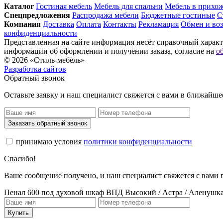
Каталог
Гостиная мебель
Мебель для спальни
Мебель в прихо
Спец­предложения
Распродажа мебели
Бюджетные гостиные
С
Компания
Доставка
Оплата
Контакты
Рекламация
Обмен и воз
конфиденциальности
Представленная на сайте информация несёт справочный характе
информации об оформлении и получении заказа, согласие на
о
© 2026 «Стиль-мебель»
Разработка сайтов
Обратный звонок
Оставьте заявку и наш специалист свяжется с вами в ближайше
Заказать обратный звонок
принимаю условия
политики конфиденциальности
Спасибо!
Ваше сообщение получено, и наш специалист свяжется с вами
Пенал 600 под духовой шкаф ВПД Высокий / Астра / Аленушк
Купить