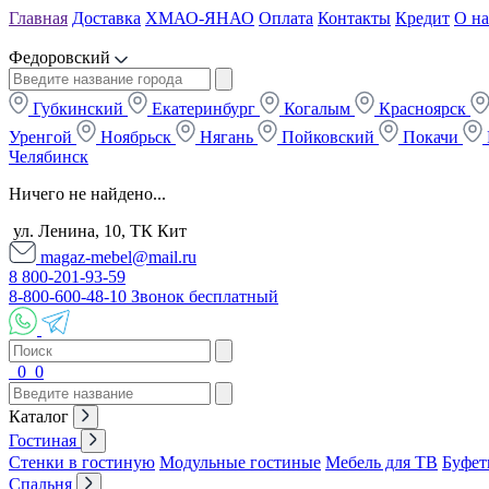
Главная
Доставка
ХМАО-ЯНАО
Оплата
Контакты
Кредит
О на
Федоровский
Губкинский
Екатеринбург
Когалым
Красноярск
Уренгой
Ноябрьск
Нягань
Пойковский
Покачи
Челябинск
Ничего не найдено...
ул. Ленина, 10, ТК Кит
magaz-mebel@mail.ru
8 800-201-93-59
8-800-600-48-10 Звонок бесплатный
0
0
Каталог
Гостиная
Стенки в гостиную
Модульные гостиные
Мебель для ТВ
Буфет
Спальня