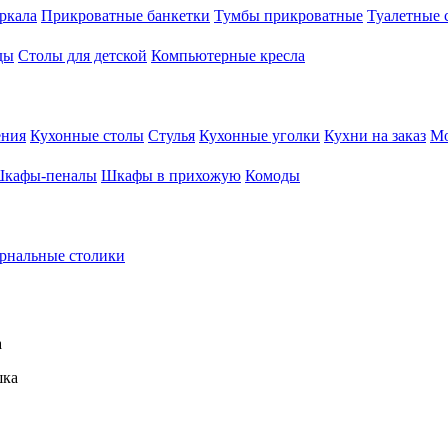
ркала
Прикроватные банкетки
Тумбы прикроватные
Туалетные 
ды
Столы для детской
Компьютерные кресла
ения
Кухонные столы
Стулья
Кухонные уголки
Кухни на заказ
Мо
кафы-пеналы
Шкафы в прихожую
Комоды
рнальные столики
а