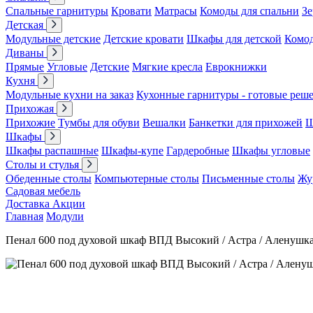
Спальные гарнитуры
Кровати
Матрасы
Комоды для спальни
Зе
Детская
Модульные детские
Детские кровати
Шкафы для детской
Комо
Диваны
Прямые
Угловые
Детские
Мягкие кресла
Еврокнижки
Кухня
Модульные кухни на заказ
Кухонные гарнитуры - готовые реш
Прихожая
Прихожие
Тумбы для обуви
Вешалки
Банкетки для прихожей
Ш
Шкафы
Шкафы распашные
Шкафы-купе
Гардеробные
Шкафы угловые
Столы и стулья
Обеденные столы
Компьютерные столы
Письменные столы
Жу
Садовая мебель
Доставка
Акции
Главная
Модули
Пенал 600 под духовой шкаф ВПД Высокий / Астра / Аленушк