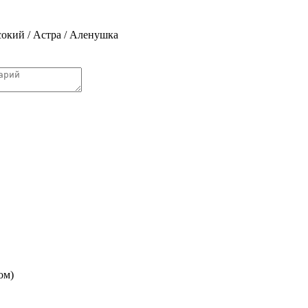
окий / Астра / Аленушка
ом)