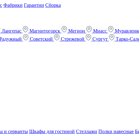
с
Фабрики
Гарантии
Сборка
Лангепас
Магнитогорск
Мегион
Миасс
Муравлен
Радужный
Советский
Стрежевой
Сургут
Тарко-Сал
ы и серванты
Шкафы для гостиной
Стеллажи
Полки навесные
Б