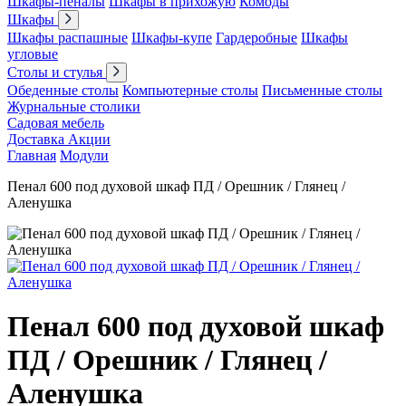
Шкафы-пеналы
Шкафы в прихожую
Комоды
Шкафы
Шкафы распашные
Шкафы-купе
Гардеробные
Шкафы
угловые
Столы и стулья
Обеденные столы
Компьютерные столы
Письменные столы
Журнальные столики
Садовая мебель
Доставка
Акции
Главная
Модули
Пенал 600 под духовой шкаф ПД / Орешник / Глянец /
Аленушка
Пенал 600 под духовой шкаф
ПД / Орешник / Глянец /
Аленушка