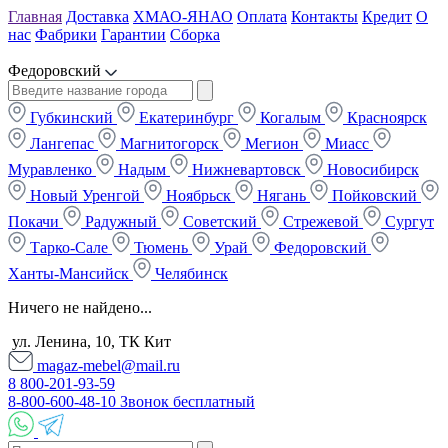
Главная
Доставка
ХМАО-ЯНАО
Оплата
Контакты
Кредит
О
нас
Фабрики
Гарантии
Сборка
Федоровский
Губкинский
Екатеринбург
Когалым
Красноярск
Лангепас
Магнитогорск
Мегион
Миасс
Муравленко
Надым
Нижневартовск
Новосибирск
Новый Уренгой
Ноябрьск
Нягань
Пойковский
Покачи
Радужный
Советский
Стрежевой
Сургут
Тарко-Сале
Тюмень
Урай
Федоровский
Ханты-Мансийск
Челябинск
Ничего не найдено...
ул. Ленина, 10, ТК Кит
magaz-mebel@mail.ru
8 800-201-93-59
8-800-600-48-10 Звонок бесплатный