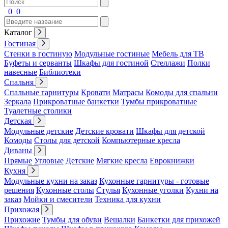
0
0
Каталог
Гостиная
Стенки в гостиную
Модульные гостиные
Мебель для ТВ
Буфеты и серванты
Шкафы для гостиной
Стеллажи
Полки
навесные
Библиотеки
Спальня
Спальные гарнитуры
Кровати
Матрасы
Комоды для спальни
Зеркала
Прикроватные банкетки
Тумбы прикроватные
Туалетные столики
Детская
Модульные детские
Детские кровати
Шкафы для детской
Комоды
Столы для детской
Компьютерные кресла
Диваны
Прямые
Угловые
Детские
Мягкие кресла
Еврокнижки
Кухня
Модульные кухни на заказ
Кухонные гарнитуры - готовые
решения
Кухонные столы
Стулья
Кухонные уголки
Кухни на
заказ
Мойки и смесители
Техника для кухни
Прихожая
Прихожие
Тумбы для обуви
Вешалки
Банкетки для прихожей