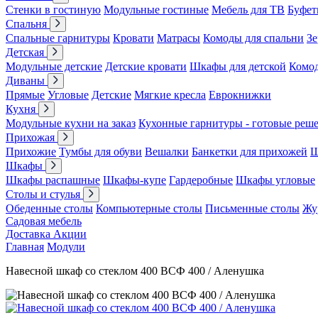
Стенки в гостиную
Модульные гостиные
Мебель для ТВ
Буфет
Спальня
Спальные гарнитуры
Кровати
Матрасы
Комоды для спальни
Зе
Детская
Модульные детские
Детские кровати
Шкафы для детской
Комо
Диваны
Прямые
Угловые
Детские
Мягкие кресла
Еврокнижки
Кухня
Модульные кухни на заказ
Кухонные гарнитуры - готовые реш
Прихожая
Прихожие
Тумбы для обуви
Вешалки
Банкетки для прихожей
Ш
Шкафы
Шкафы распашные
Шкафы-купе
Гардеробные
Шкафы угловые
Столы и стулья
Обеденные столы
Компьютерные столы
Письменные столы
Жу
Садовая мебель
Доставка
Акции
Главная
Модули
Навесной шкаф со стеклом 400 ВСФ 400 / Аленушка