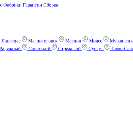
с
Фабрики
Гарантии
Сборка
Лангепас
Магнитогорск
Мегион
Миасс
Муравлен
Радужный
Советский
Стрежевой
Сургут
Тарко-Сал