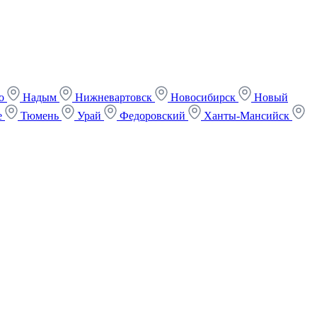
ко
Надым
Нижневартовск
Новосибирск
Новый
е
Тюмень
Урай
Федоровский
Ханты-Мансийск