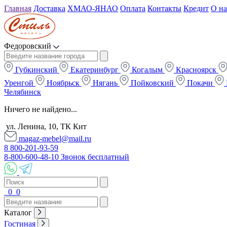
Главная
Доставка
ХМАО-ЯНАО
Оплата
Контакты
Кредит
О на
Федоровский
Губкинский
Екатеринбург
Когалым
Красноярск
Уренгой
Ноябрьск
Нягань
Пойковский
Покачи
Челябинск
Ничего не найдено...
ул. Ленина, 10, ТК Кит
magaz-mebel@mail.ru
8 800-201-93-59
8-800-600-48-10 Звонок бесплатный
0
0
Каталог
Гостиная