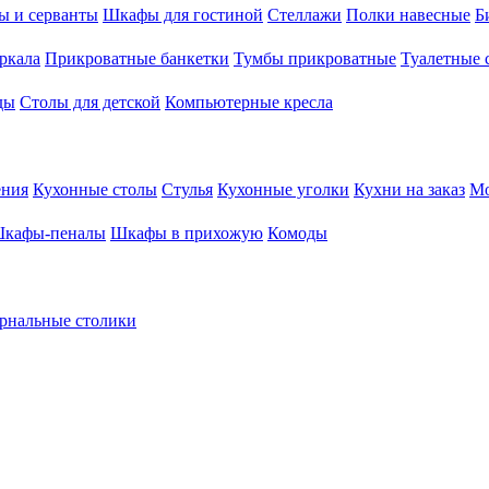
ы и серванты
Шкафы для гостиной
Стеллажи
Полки навесные
Б
ркала
Прикроватные банкетки
Тумбы прикроватные
Туалетные 
ды
Столы для детской
Компьютерные кресла
ения
Кухонные столы
Стулья
Кухонные уголки
Кухни на заказ
Мо
кафы-пеналы
Шкафы в прихожую
Комоды
рнальные столики