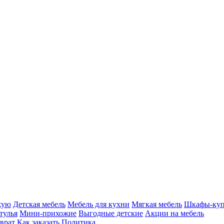
жую
Детская мебель
Мебель для кухни
Мягкая мебель
Шкафы-ку
тулья
Мини-прихожие
Выгодные детские
Акции на мебель
врат
Как заказать
Политика