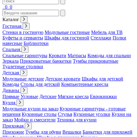
0
0
Каталог
Гостиная
Стенки в гостиную
Модульные гостиные
Мебель для ТВ
Буфеты и серванты
Шкафы для гостиной
Стеллажи
Полки
навесные
Библиотеки
Спальня
Спальные гарнитуры
Кровати
Матрасы
Комоды для спальни
Зеркала
Прикроватные банкетки
Тумбы прикроватные
Туалетные столики
Детская
Модульные детские
Детские кровати
Шкафы для детской
Комоды
Столы для детской
Компьютерные кресла
Диваны
Прямые
Угловые
Детские
Мягкие кресла
Еврокнижки
Кухня
Модульные кухни на заказ
Кухонные гарнитуры - готовые
решения
Кухонные столы
Стулья
Кухонные уголки
Кухни на
заказ
Мойки и смесители
Техника для кухни
Прихожая
Прихожие
Тумбы для обуви
Вешалки
Банкетки для прихожей