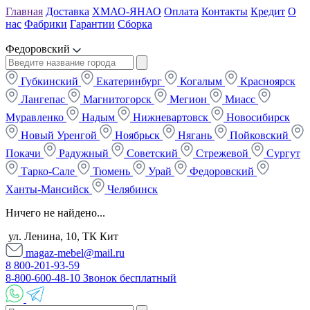
Главная
Доставка
ХМАО-ЯНАО
Оплата
Контакты
Кредит
О
нас
Фабрики
Гарантии
Сборка
Федоровский
Губкинский
Екатеринбург
Когалым
Красноярск
Лангепас
Магнитогорск
Мегион
Миасс
Муравленко
Надым
Нижневартовск
Новосибирск
Новый Уренгой
Ноябрьск
Нягань
Пойковский
Покачи
Радужный
Советский
Стрежевой
Сургут
Тарко-Сале
Тюмень
Урай
Федоровский
Ханты-Мансийск
Челябинск
Ничего не найдено...
ул. Ленина, 10, ТК Кит
magaz-mebel@mail.ru
8 800-201-93-59
8-800-600-48-10 Звонок бесплатный