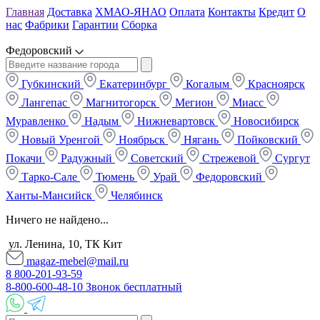
Главная
Доставка
ХМАО-ЯНАО
Оплата
Контакты
Кредит
О
нас
Фабрики
Гарантии
Сборка
Федоровский
Губкинский
Екатеринбург
Когалым
Красноярск
Лангепас
Магнитогорск
Мегион
Миасс
Муравленко
Надым
Нижневартовск
Новосибирск
Новый Уренгой
Ноябрьск
Нягань
Пойковский
Покачи
Радужный
Советский
Стрежевой
Сургут
Тарко-Сале
Тюмень
Урай
Федоровский
Ханты-Мансийск
Челябинск
Ничего не найдено...
ул. Ленина, 10, ТК Кит
magaz-mebel@mail.ru
8 800-201-93-59
8-800-600-48-10 Звонок бесплатный