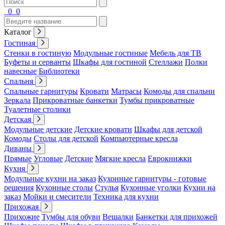
0
0
Каталог
Гостиная
Стенки в гостиную
Модульные гостиные
Мебель для ТВ
Буфеты и серванты
Шкафы для гостиной
Стеллажи
Полки
навесные
Библиотеки
Спальня
Спальные гарнитуры
Кровати
Матрасы
Комоды для спальни
Зеркала
Прикроватные банкетки
Тумбы прикроватные
Туалетные столики
Детская
Модульные детские
Детские кровати
Шкафы для детской
Комоды
Столы для детской
Компьютерные кресла
Диваны
Прямые
Угловые
Детские
Мягкие кресла
Еврокнижки
Кухня
Модульные кухни на заказ
Кухонные гарнитуры - готовые
решения
Кухонные столы
Стулья
Кухонные уголки
Кухни на
заказ
Мойки и смесители
Техника для кухни
Прихожая
Прихожие
Тумбы для обуви
Вешалки
Банкетки для прихожей