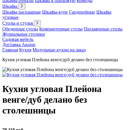
Шкафы-пеналы
Шкафы в прихожую
Комоды
Шкафы
Шкафы распашные
Шкафы-купе
Гардеробные
Шкафы
угловые
Столы и стулья
Обеденные столы
Компьютерные столы
Письменные столы
Журнальные столики
Садовая мебель
Доставка
Акции
Главная
Кухня
Модульные кухни на заказ
Кухня угловая Плейона венге/дуб делано без столешницы
Кухня угловая Плейона
венге/дуб делано без
столешницы
78 110 руб