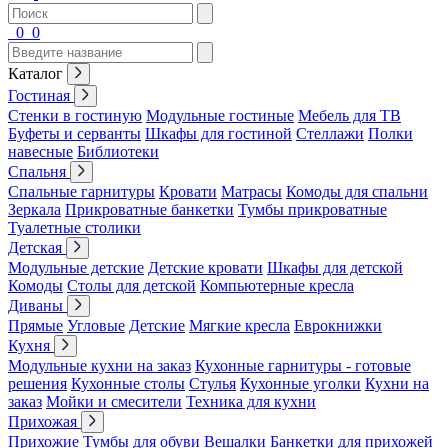
0
0
Каталог
Гостиная
Стенки в гостиную
Модульные гостиные
Мебель для ТВ
Буфеты и серванты
Шкафы для гостиной
Стеллажи
Полки
навесные
Библиотеки
Спальня
Спальные гарнитуры
Кровати
Матрасы
Комоды для спальни
Зеркала
Прикроватные банкетки
Тумбы прикроватные
Туалетные столики
Детская
Модульные детские
Детские кровати
Шкафы для детской
Комоды
Столы для детской
Компьютерные кресла
Диваны
Прямые
Угловые
Детские
Мягкие кресла
Еврокнижки
Кухня
Модульные кухни на заказ
Кухонные гарнитуры - готовые
решения
Кухонные столы
Стулья
Кухонные уголки
Кухни на
заказ
Мойки и смесители
Техника для кухни
Прихожая
Прихожие
Тумбы для обуви
Вешалки
Банкетки для прихожей