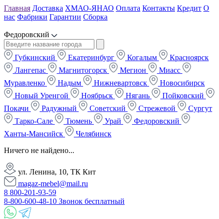
Главная
Доставка
ХМАО-ЯНАО
Оплата
Контакты
Кредит
О
нас
Фабрики
Гарантии
Сборка
Федоровский
Губкинский
Екатеринбург
Когалым
Красноярск
Лангепас
Магнитогорск
Мегион
Миасс
Муравленко
Надым
Нижневартовск
Новосибирск
Новый Уренгой
Ноябрьск
Нягань
Пойковский
Покачи
Радужный
Советский
Стрежевой
Сургут
Тарко-Сале
Тюмень
Урай
Федоровский
Ханты-Мансийск
Челябинск
Ничего не найдено...
ул. Ленина, 10, ТК Кит
magaz-mebel@mail.ru
8 800-201-93-59
8-800-600-48-10 Звонок бесплатный