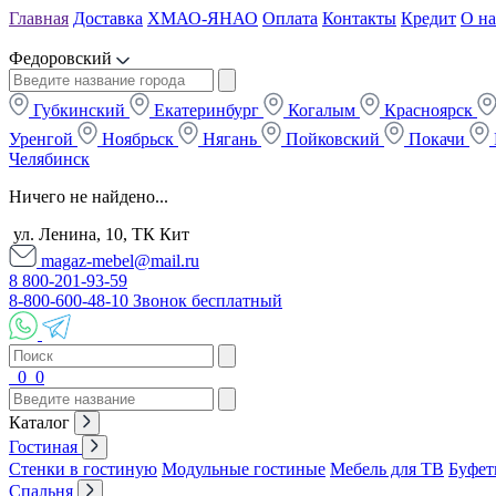
Главная
Доставка
ХМАО-ЯНАО
Оплата
Контакты
Кредит
О на
Федоровский
Губкинский
Екатеринбург
Когалым
Красноярск
Уренгой
Ноябрьск
Нягань
Пойковский
Покачи
Челябинск
Ничего не найдено...
ул. Ленина, 10, ТК Кит
magaz-mebel@mail.ru
8 800-201-93-59
8-800-600-48-10 Звонок бесплатный
0
0
Каталог
Гостиная
Стенки в гостиную
Модульные гостиные
Мебель для ТВ
Буфет
Спальня