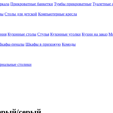
ркала
Прикроватные банкетки
Тумбы прикроватные
Туалетные 
ды
Столы для детской
Компьютерные кресла
ения
Кухонные столы
Стулья
Кухонные уголки
Кухни на заказ
Мо
кафы-пеналы
Шкафы в прихожую
Комоды
рнальные столики
серый/серый