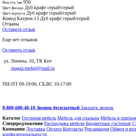
950
Высота, мм
Дуб крафт серый/серый
Цвет фасада
Дуб крафт серый/серый
Цвет корпуса
Комод Катрин-13 Дуб крафт серый/серый
Отзывы
Оставить отзыв
Еще нет отзывов
Оставить отзыв
ул. Ленина, 10, ТК Кит
magaz-mebel@mail.ru
ПН-ПТ 09-19:00, СБ,ВС 10-17:00
8-800-600-48-10 Звонок бесплатный
Заказать звонок
Каталог
Гостиная мебель
Мебель для спальни
Мебель в прихо
Спец­предложения
Распродажа мебели
Бюджетные гостиные
С
Компания
Доставка
Оплата
Контакты
Рекламация
Обмен и воз
конфиденциальности