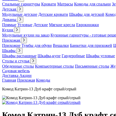
Спальные гарнитуры
Кровати
Матрасы
Комоды для спальни
Зе
Детская
Модульные детские
Детские кровати
Шкафы для детской
Комо
Диваны
Прямые
Угловые
Детские
Мягкие кресла
Еврокнижки
Кухня
Модульные кухни на заказ
Кухонные гарнитуры - готовые реш
Прихожая
Прихожие
Тумбы для обуви
Вешалки
Банкетки для прихожей
Ш
Шкафы
Шкафы распашные
Шкафы-купе
Гардеробные
Шкафы угловые
Столы и стулья
Обеденные столы
Компьютерные столы
Письменные столы
Жу
Садовая мебель
Доставка
Акции
Главная
Прихожая
Комоды
Комод Катрин-13 Дуб крафт серый/серый
Комод Катрин-13 Дуб крафт 