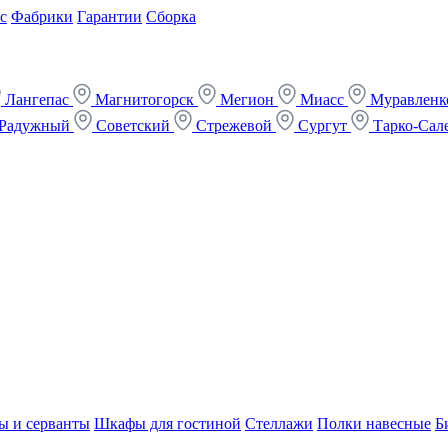
с
Фабрики
Гарантии
Сборка
Лангепас
Магнитогорск
Мегион
Миасс
Муравлен
Радужный
Советский
Стрежевой
Сургут
Тарко-Сал
ы и серванты
Шкафы для гостиной
Стеллажи
Полки навесные
Б