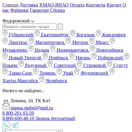
Главная
Доставка
ХМАО-ЯНАО
Оплата
Контакты
Кредит
О
нас
Фабрики
Гарантии
Сборка
Федоровский
Губкинский
Екатеринбург
Когалым
Красноярск
Лангепас
Магнитогорск
Мегион
Миасс
Муравленко
Надым
Нижневартовск
Новосибирск
Новый Уренгой
Ноябрьск
Нягань
Пойковский
Покачи
Радужный
Советский
Стрежевой
Сургут
Тарко-Сале
Тюмень
Урай
Федоровский
Ханты-Мансийск
Челябинск
Ничего не найдено...
ул. Ленина, 10, ТК Кит
magaz-mebel@mail.ru
8 800-201-93-59
8-800-600-48-10 Звонок бесплатный