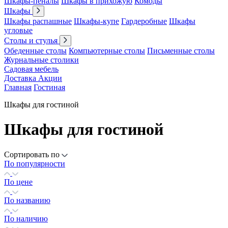
Шкафы-пеналы
Шкафы в прихожую
Комоды
Шкафы
Шкафы распашные
Шкафы-купе
Гардеробные
Шкафы
угловые
Столы и стулья
Обеденные столы
Компьютерные столы
Письменные столы
Журнальные столики
Садовая мебель
Доставка
Акции
Главная
Гостиная
Шкафы для гостиной
Шкафы для гостиной
Сортировать по
По популярности
По цене
По названию
По наличию