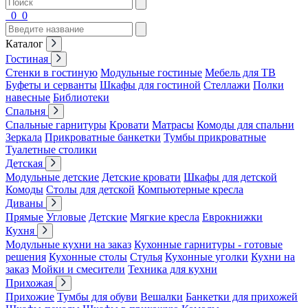
0
0
Каталог
Гостиная
Стенки в гостиную
Модульные гостиные
Мебель для ТВ
Буфеты и серванты
Шкафы для гостиной
Стеллажи
Полки
навесные
Библиотеки
Спальня
Спальные гарнитуры
Кровати
Матрасы
Комоды для спальни
Зеркала
Прикроватные банкетки
Тумбы прикроватные
Туалетные столики
Детская
Модульные детские
Детские кровати
Шкафы для детской
Комоды
Столы для детской
Компьютерные кресла
Диваны
Прямые
Угловые
Детские
Мягкие кресла
Еврокнижки
Кухня
Модульные кухни на заказ
Кухонные гарнитуры - готовые
решения
Кухонные столы
Стулья
Кухонные уголки
Кухни на
заказ
Мойки и смесители
Техника для кухни
Прихожая
Прихожие
Тумбы для обуви
Вешалки
Банкетки для прихожей