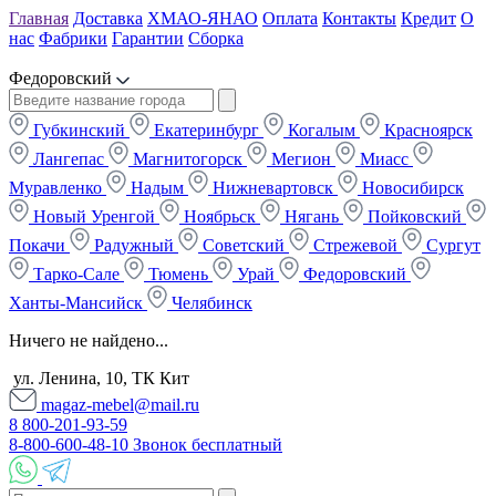
Главная
Доставка
ХМАО-ЯНАО
Оплата
Контакты
Кредит
О
нас
Фабрики
Гарантии
Сборка
Федоровский
Губкинский
Екатеринбург
Когалым
Красноярск
Лангепас
Магнитогорск
Мегион
Миасс
Муравленко
Надым
Нижневартовск
Новосибирск
Новый Уренгой
Ноябрьск
Нягань
Пойковский
Покачи
Радужный
Советский
Стрежевой
Сургут
Тарко-Сале
Тюмень
Урай
Федоровский
Ханты-Мансийск
Челябинск
Ничего не найдено...
ул. Ленина, 10, ТК Кит
magaz-mebel@mail.ru
8 800-201-93-59
8-800-600-48-10 Звонок бесплатный