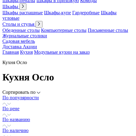
Шкафы-пеналы
Шкафы в прихожую
Комоды
Шкафы
Шкафы распашные
Шкафы-купе
Гардеробные
Шкафы
угловые
Столы и стулья
Обеденные столы
Компьютерные столы
Письменные столы
Журнальные столики
Садовая мебель
Доставка
Акции
Главная
Кухня
Модульные кухни на заказ
Кухня Осло
Кухня Осло
Сортировать по
По популярности
По цене
По названию
По наличию