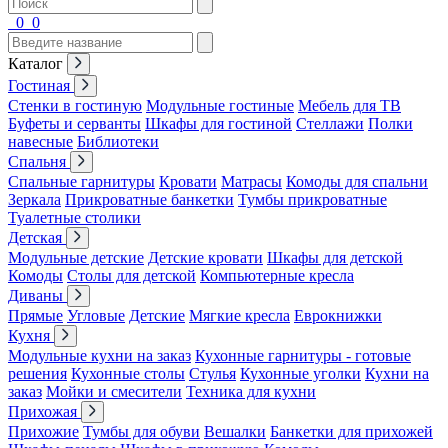
0
0
Каталог
Гостиная
Стенки в гостиную
Модульные гостиные
Мебель для ТВ
Буфеты и серванты
Шкафы для гостиной
Стеллажи
Полки
навесные
Библиотеки
Спальня
Спальные гарнитуры
Кровати
Матрасы
Комоды для спальни
Зеркала
Прикроватные банкетки
Тумбы прикроватные
Туалетные столики
Детская
Модульные детские
Детские кровати
Шкафы для детской
Комоды
Столы для детской
Компьютерные кресла
Диваны
Прямые
Угловые
Детские
Мягкие кресла
Еврокнижки
Кухня
Модульные кухни на заказ
Кухонные гарнитуры - готовые
решения
Кухонные столы
Стулья
Кухонные уголки
Кухни на
заказ
Мойки и смесители
Техника для кухни
Прихожая
Прихожие
Тумбы для обуви
Вешалки
Банкетки для прихожей