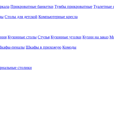
ркала
Прикроватные банкетки
Тумбы прикроватные
Туалетные 
ды
Столы для детской
Компьютерные кресла
ения
Кухонные столы
Стулья
Кухонные уголки
Кухни на заказ
Мо
кафы-пеналы
Шкафы в прихожую
Комоды
рнальные столики