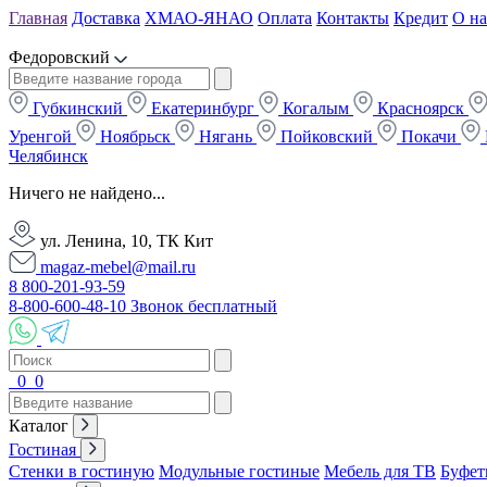
Главная
Доставка
ХМАО-ЯНАО
Оплата
Контакты
Кредит
О на
Федоровский
Губкинский
Екатеринбург
Когалым
Красноярск
Уренгой
Ноябрьск
Нягань
Пойковский
Покачи
Челябинск
Ничего не найдено...
ул. Ленина, 10, ТК Кит
magaz-mebel@mail.ru
8 800-201-93-59
8-800-600-48-10 Звонок бесплатный
0
0
Каталог
Гостиная
Стенки в гостиную
Модульные гостиные
Мебель для ТВ
Буфет