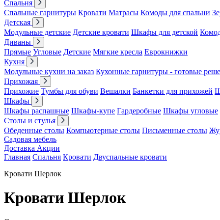
Спальня
Спальные гарнитуры
Кровати
Матрасы
Комоды для спальни
Зе
Детская
Модульные детские
Детские кровати
Шкафы для детской
Комо
Диваны
Прямые
Угловые
Детские
Мягкие кресла
Еврокнижки
Кухня
Модульные кухни на заказ
Кухонные гарнитуры - готовые реш
Прихожая
Прихожие
Тумбы для обуви
Вешалки
Банкетки для прихожей
Ш
Шкафы
Шкафы распашные
Шкафы-купе
Гардеробные
Шкафы угловые
Столы и стулья
Обеденные столы
Компьютерные столы
Письменные столы
Жу
Садовая мебель
Доставка
Акции
Главная
Спальня
Кровати
Двуспальные кровати
Кровати Шерлок
Кровати Шерлок