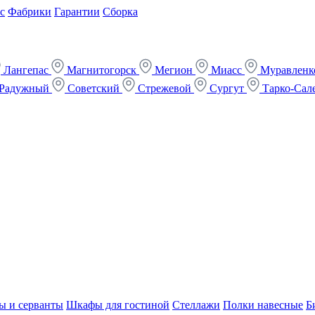
с
Фабрики
Гарантии
Сборка
Лангепас
Магнитогорск
Мегион
Миасс
Муравлен
Радужный
Советский
Стрежевой
Сургут
Тарко-Сал
ы и серванты
Шкафы для гостиной
Стеллажи
Полки навесные
Б